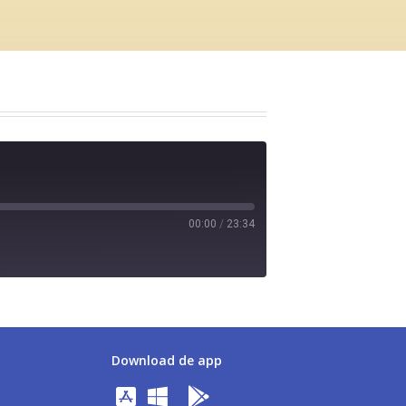
00:00
/
23:34
Download de app