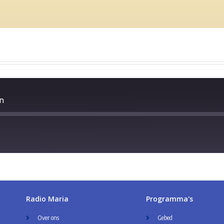
n
Radio Maria
Programma's
Over ons
Gebed