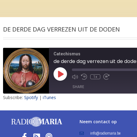
DE DERDE DAG VERREZEN UIT DE DODEN
Catechismus
de derde dag verrezen uit de dode
1x
SHARE
Subscribe:
Spotify
|
iTunes
SHARE
LINK
Neem contact op
EMBED
info@radiomaria.be