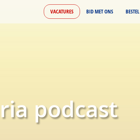
VACATURES
BID MET ONS
BESTEL
ria podcast