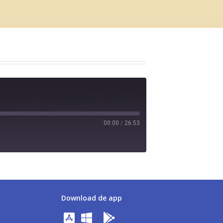
00:00
/
26:53
Download de app