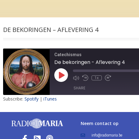
DE BEKORINGEN – AFLEVERING 4
Catechismus
De bekoringen - Aflevering 4
1x
SHARE
Subscribe:
Spotify
|
iTunes
SHARE
LINK
Neem contact op
EMBED
info@radiomaria.be