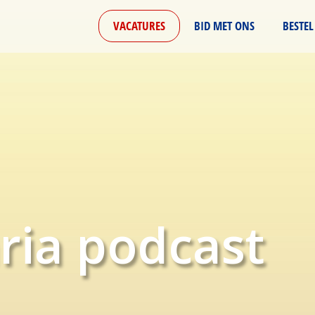
VACATURES
BID MET ONS
BESTEL
ria podcast