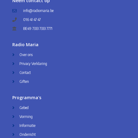
Neem contact op
info@radiomaria.be
016 41 47 47
BE49 7333 7333 7771
Radio Maria
Over ons
Privacy Verklaring
Contact
Giften
Programma's
Gebed
Vorming
Informatie
Onderricht