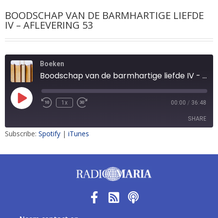
BOODSCHAP VAN DE BARMHARTIGE LIEFDE
IV – AFLEVERING 53
Boeken
Boodschap van de barmhartige liefde IV - aflevering 53
1x
00:00
/
36:48
SHARE
Subscribe:
Spotify
|
iTunes
SHARE
LINK
EMBED