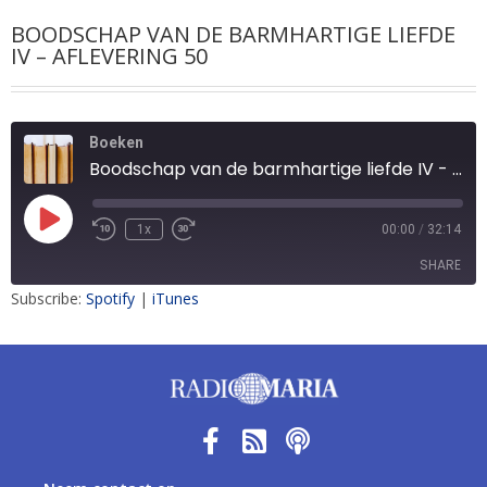
BOODSCHAP VAN DE BARMHARTIGE LIEFDE
IV – AFLEVERING 50
Boeken
Boodschap van de barmhartige liefde IV - aflevering 50
1x
00:00
/
32:14
SHARE
Subscribe:
Spotify
|
iTunes
SHARE
LINK
EMBED