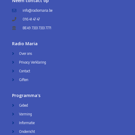
Neem contact op
info@radiomaria.be
016 41 47 47
BE49 7333 7333 7771
Radio Maria
Over ons
Privacy Verklaring
Contact
Giften
Programma's
Gebed
Vorming
Informatie
Onderricht