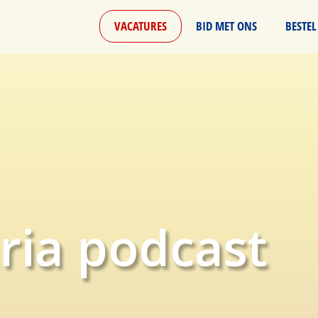
VACATURES
BID MET ONS
BESTEL
ria podcast