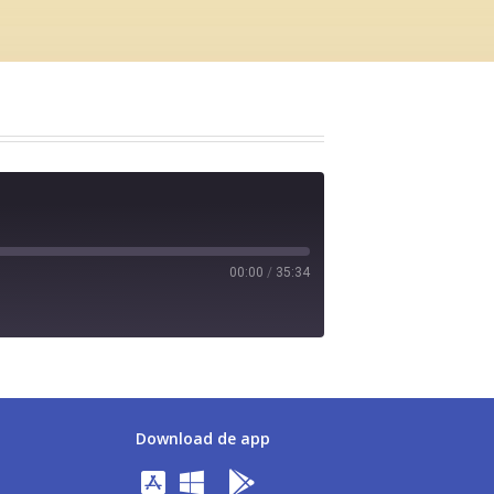
00:00
/
35:34
Download de app