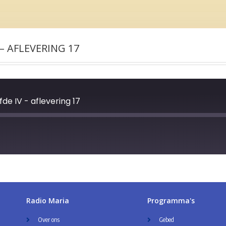
– AFLEVERING 17
e IV - aflevering 17
Radio Maria
Programma's
Over ons
Gebed