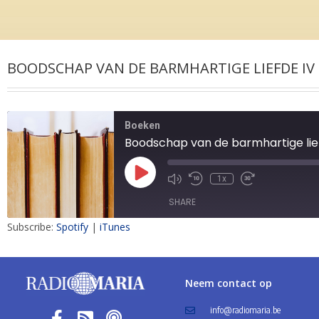
BOODSCHAP VAN DE BARMHARTIGE LIEFDE IV 
Boeken
Boodschap van de barmhartige liefd
1x
SHARE
Subscribe:
Spotify
|
iTunes
SHARE
LINK
Neem contact op
EMBED
info@radiomaria.be