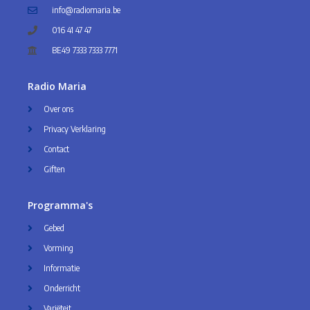
info@radiomaria.be
016 41 47 47
BE49 7333 7333 7771
Radio Maria
Over ons
Privacy Verklaring
Contact
Giften
Programma's
Gebed
Vorming
Informatie
Onderricht
Variëteit