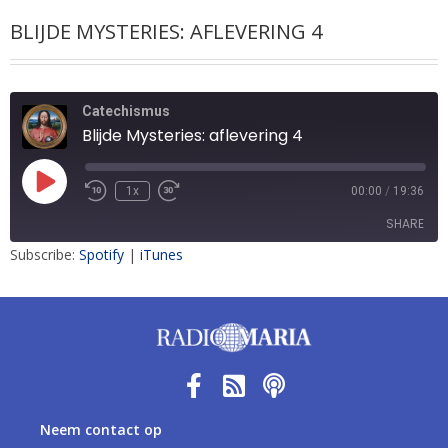
BLIJDE MYSTERIES: AFLEVERING 4
Catechismus
Blijde Mysteries: aflevering 4
1x
00:00
/
19:36
SHARE
Subscribe:
Spotify
|
iTunes
SHARE
LINK
EMBED
Neem contact op