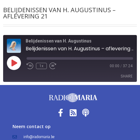
BELIJDENISSEN VAN H. AUGUSTINUS –
AFLEVERING 21
Belijdenissen van H. Augustinus
Belijdenissen van H. Augustinus – aflevering 21
1x
00:00
/
37:24
SHARE
SHARE
LINK
EMBED
Neem contact op
info@radiomaria.be