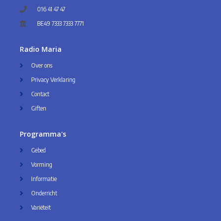
016 41 47 47
BE49 7333 7333 7771
Radio Maria
Over ons
Privacy Verklaring
Contact
Giften
Programma's
Gebed
Vorming
Informatie
Onderricht
Variëteit