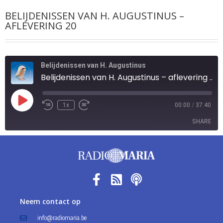
BELIJDENISSEN VAN H. AUGUSTINUS –
AFLEVERING 20
Belijdenissen van H. Augustinus
Belijdenissen van H. Augustinus – aflevering 20
1x
00:00
/
37:40
SHARE
SHARE
LINK
EMBED
Neem contact op
info@radiomaria.be