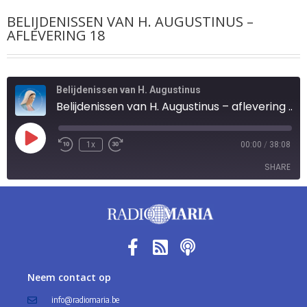
BELIJDENISSEN VAN H. AUGUSTINUS –
AFLEVERING 18
Belijdenissen van H. Augustinus
Belijdenissen van H. Augustinus – aflevering 18
1x
00:00
/
38:08
SHARE
SHARE
LINK
EMBED
Neem contact op
info@radiomaria.be