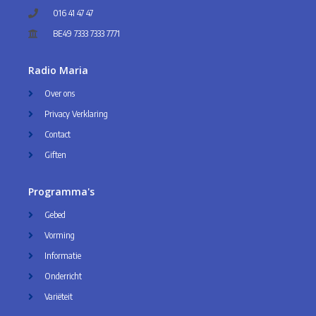
016 41 47 47
BE49 7333 7333 7771
Radio Maria
Over ons
Privacy Verklaring
Contact
Giften
Programma's
Gebed
Vorming
Informatie
Onderricht
Variëteit