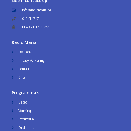
Neem contact op
info@radiomaria.be
016 41 47 47
BE49 7333 7333 7771
Radio Maria
Over ons
Privacy Verklaring
Contact
Giften
Programma's
Gebed
Vorming
Informatie
Onderricht