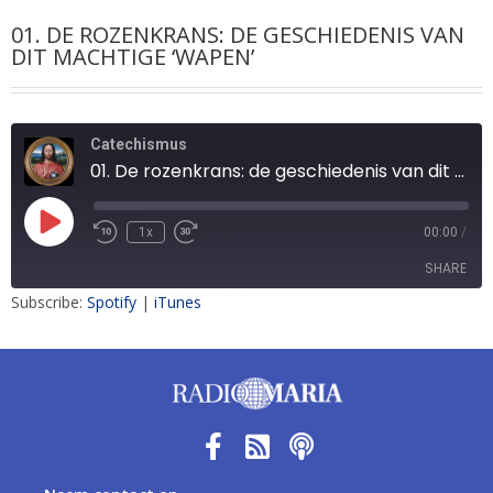
01. DE ROZENKRANS: DE GESCHIEDENIS VAN
DIT MACHTIGE ‘WAPEN’
Catechismus
01. De rozenkrans: de geschiedenis van dit machtige ‘wapen’
1x
00:00
/
SHARE
Subscribe:
Spotify
|
iTunes
SHARE
LINK
EMBED