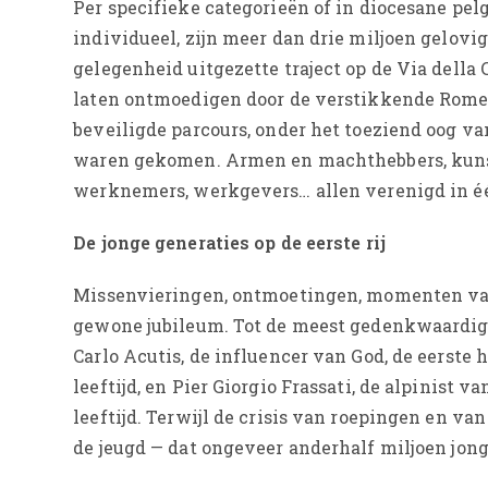
Per specifieke categorieën of in diocesane pel
individueel, zijn meer dan drie miljoen gelovi
gelegenheid uitgezette traject op de Via della 
laten ontmoedigen door de verstikkende Romein
beveiligde parcours, onder het toeziend oog va
waren gekomen. Armen en machthebbers, kunste
werknemers, werkgevers… allen verenigd in éé
De jonge generaties op de eerste rij
Missenvieringen, ontmoetingen, momenten van 
gewone jubileum. Tot de meest gedenkwaardig
Carlo Acutis, de influencer van God, de eerste
leeftijd, en Pier Giorgio Frassati, de alpinist v
leeftijd. Terwijl de crisis van roepingen en va
de jeugd — dat ongeveer anderhalf miljoen jon