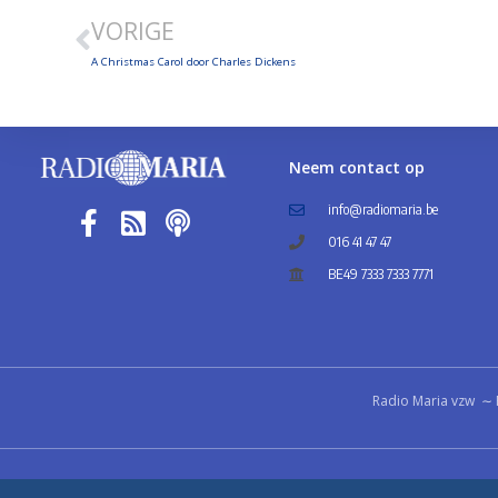
VORIGE
A Christmas Carol door Charles Dickens
Neem contact op
info@radiomaria.be
016 41 47 47
BE49 7333 7333 7771
Radio Maria vzw ∼ 