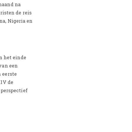
 maand na
risten de reis
na, Nigeria en
an het einde
 van een
 eerste
XIV de
 perspectief