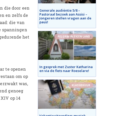
en die door een
Generale audiëntie 5/8 –
Pastoraal bezoek aan Assisi –
n en zelfs de
Jongeren stellen vragen aan de
paus!
aad: die van
ke spanningen
 gedurende het
PELGRIM IN EIGEN LAND
In gesprek met Zuster Katharina
ar te openen
en via de fiets naar Roeselare!
pgestaan om op
 verzwakt was,
KLASSIEKUUR
gend genoeg
 XIV op 14
Vakantieuitzending: muziek