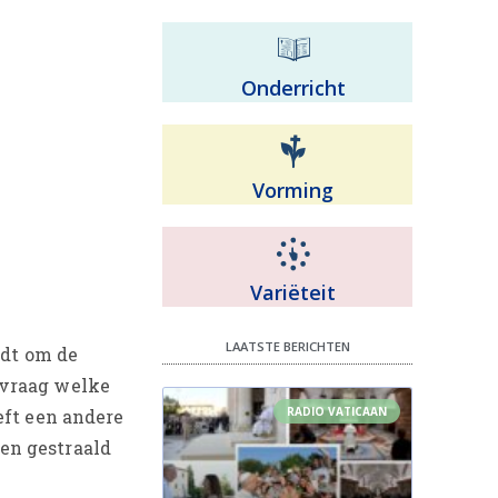
Onderricht
Vorming
Variëteit
LAATSTE BERICHTEN
idt om de
e vraag welke
RADIO VATICAAN
eft een andere
en gestraald