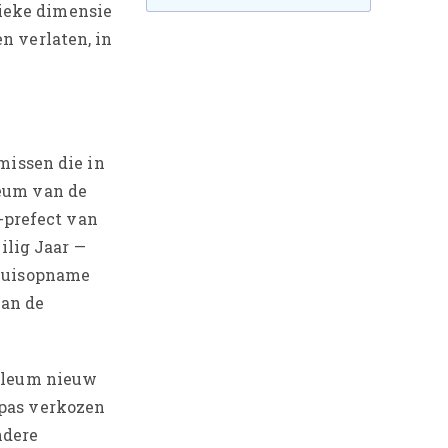
stieke dimensie
n verlaten, in
missen die in
leum van de
o-prefect van
ilig Jaar —
nhuisopname
van de
bileum nieuw
 pas verkozen
ndere