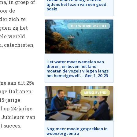
a, in groep of
tijdens het lezen van een goed
boek!
voor de
der zich te
HET WOORD SPREEKT
den zij het
hele wereld
 catechisten,
Het water moet wemelen van
dieren, en boven het land
moeten de vogels vliegen langs
het hemelgewelf. – Gen 1, 20-23
me aan dit 25e
ge Italianen:
MENSLIEVEND
15-jarige
f op 24-jarige
et Jubileum van
t succes.
Nog meer mooie gesprekken in
woonzorgcentra