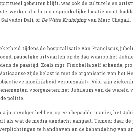
spiritueel gebeuren blijft, was ook de culturele en arti
sterwerken die hun oorspronkelijke locatie nooit hadde
Salvador Dalí, of
De Witte Kruisiging
van Marc Chagall.
kerheid tijdens de hospitalisatie van Franciscus, jubel
oond, pauselijke uitvaarten op de dag waarop het Jubi
ens de paastijd. Zoals mgr. Fisichella zelf erkende, pr
Vaticaanse zijde belast is met de organisatie van het He
objectieve moeilijkheid veroorzaakt». Vóór zijn zieke
venementen voorgezeten: het Jubileum van de wereld 
e politie.
 zijn opvolger hebben, op een bepaalde manier, het Ju
eft als wat de media-aandacht aangaat. Temeer daar de
 verplichtingen te handhaven en de behandeling van a