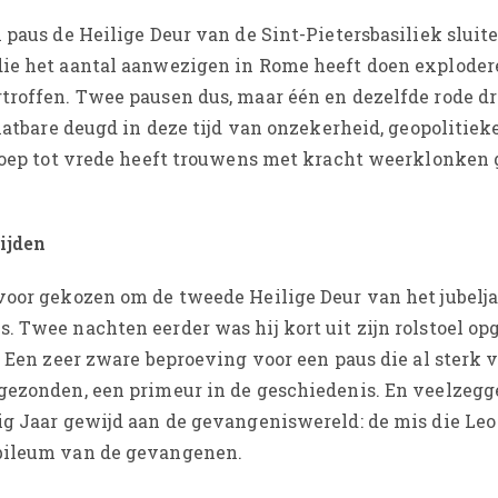
 paus de Heilige Deur van de Sint-Pietersbasiliek sluit
ie het aantal aanwezigen in Rome heeft doen explodere
troffen. Twee pausen dus, maar één en dezelfde rode dr
chatbare deugd in deze tijd van onzekerheid, geopolitie
proep tot vrede heeft trouwens met kracht weerklonken
ijden
voor gekozen om de tweede Heilige Deur van het jubelja
. Twee nachten eerder was hij kort uit zijn rolstoel o
. Een zeer zware beproeving voor een paus die al sterk
tgezonden, een primeur in de geschiedenis. En veelzeg
ig Jaar gewijd aan de gevangeniswereld: de mis die Leo
ubileum van de gevangenen.