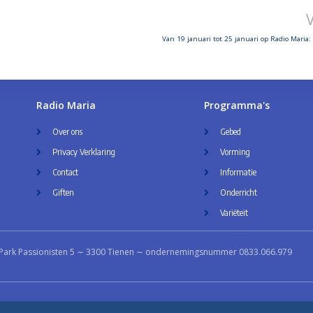
Van 19 januari tot 25 januari op Radio Maria:
Radio Maria
Programma's
Over ons
Gebed
Privacy Verklaring
Vorming
Contact
Informatie
Giften
Onderricht
Variëteit
Park Passionisten 5 ∼ 3300 Tienen ∼ ondernemingsnummer 0833.066.979