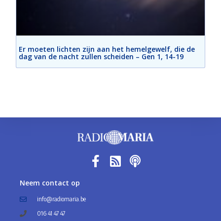
Er moeten lichten zijn aan het hemelgewelf, die de
dag van de nacht zullen scheiden – Gen 1, 14-19
Neem contact op
info@radiomaria.be
016 41 47 47