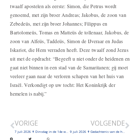
twaalf apostelen als eerste: Simon, die Petrus wordt
genoemd, met zijn broer Andreas; Jakobus, de zoon van
Zebedeüs, met zijn broer Johannes; Filippus en
Bartolomeüs, Tomas en Matteüs de tollenaar, Jakobus, de
zoon van Alfeüs, Taddeüs, Simon de IJveraar en Judas
Iskariot, die Hem verraden heeft. Deze twaalf zond Jezus
uit met de opdracht: “Begeeft u niet onder de heidenen en
gaat niet binnen in een stad van de Samaritanen; gij moet
veeleer gaan naar de verloren schapen van het huis van
Israël. Verkondigt op uw tocht: Het Koninkrijk der
hemelen is nabij.”
VORIGE
VOLGENDE
7 juli 2026 ✝ Dinsdag in de 14e week door het jaar
9 juli 2026 ✝ Gedachtenis van de heilige Martelaren van Grocum