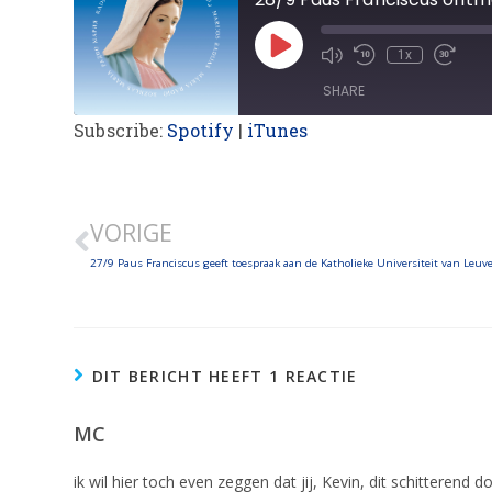
1x
SHARE
Subscribe:
Spotify
|
iTunes
SHARE
LINK
VORIGE
EMBED
27/9 Paus Franciscus geeft toespraak aan de Katholieke Universiteit van Leuv
DIT BERICHT HEEFT 1 REACTIE
MC
ik wil hier toch even zeggen dat jij, Kevin, dit schitteren