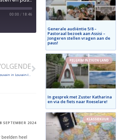
00:00
/
18:46
Generale audiëntie 5/8 –
Pastoraal bezoek aan Assisi –
Jongeren stellen vragen aan de
paus!
PELGRIM IN EIGEN LAND
VOLGENDE
28/9 Paus Franciscus ontmoet studenten aan de Université Catholique de Louvain in Louvain-la-Neuve
In gesprek met Zuster Katharina
en via de fiets naar Roeselare!
KLASSIEKUUR
8 SEPTEMBER 2024
r beelden heel