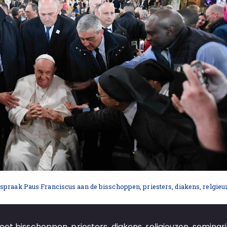
 Paus Franciscus aan de bisschoppen, priesters, diakens, relgieuz