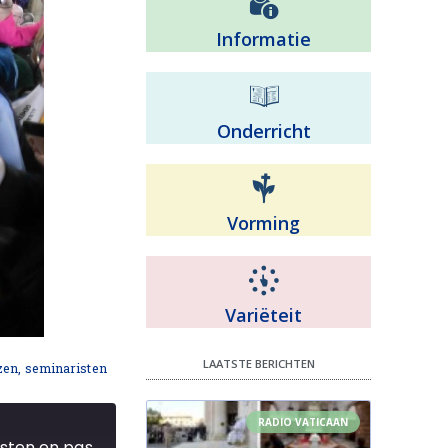
Informatie
Onderricht
Vorming
Variëteit
LAATSTE BERICHTEN
en, seminaristen
RADIO VATICAAN
28/9 Paus Franciscus ontmoet bisschoppen, priesters, diakens, religieuzen, seminaristen en pastorale werkers in de Basiliek van het Heilig Hart in Koekelberg