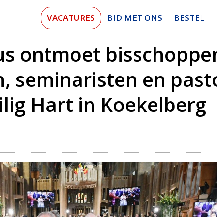
VACATURES
BID MET ONS
BESTEL
us ontmoet bisschoppen,
n, seminaristen en past
ilig Hart in Koekelberg