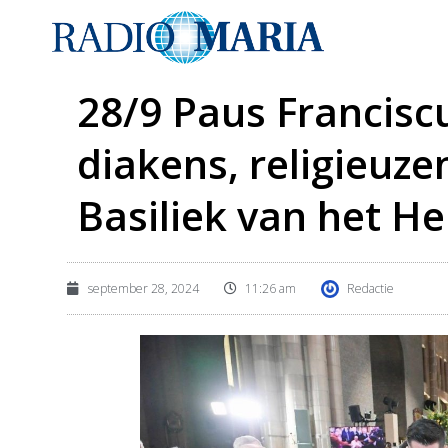
28/9 Paus Francisc
diakens, religieuze
Basiliek van het He
september 28, 2024
11:26 am
Redactie