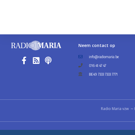
Neem contact op
info@radiomaria.be
016 41 47 47
BE49 7333 7333 7771
Radio Maria vzw ∼ 