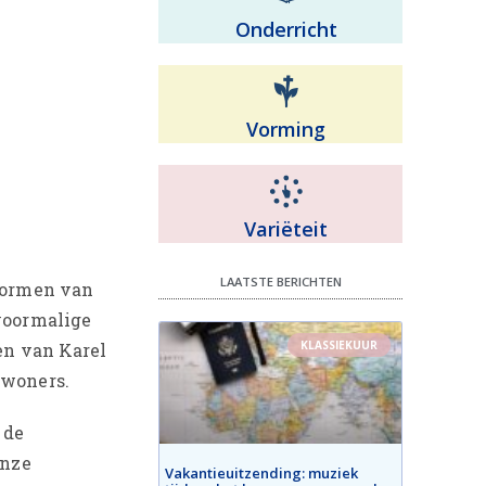
Onderricht
Vorming
Variëteit
LAATSTE BERICHTEN
 vormen van
 voormalige
KLASSIEKUUR
en van Karel
ewoners.
 de
onze
Vakantieuitzending: muziek