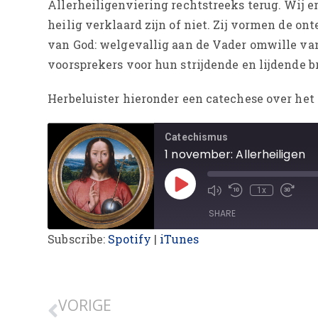
Allerheiligenviering rechtstreeks terug. Wij er
heilig verklaard zijn of niet. Zij vormen de o
van God: welgevallig aan de Vader omwille van 
voorsprekers voor hun strijdende en lijdende b
Herbeluister hieronder een catechese over het 
Catechismus
1 november: Allerheiligen
1x
SHARE
Subscribe:
Spotify
|
iTunes
SHARE
LINK
VORIGE
EMBED