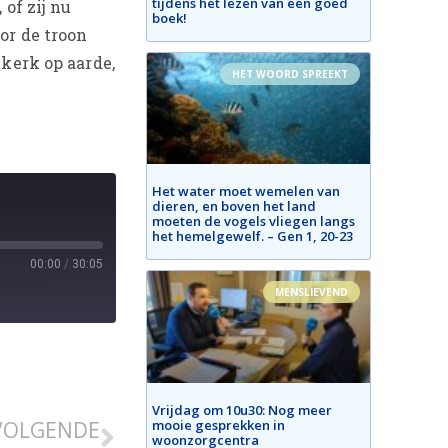
tijdens het lezen van een goed
of zij nu
boek!
or de troon
 kerk op aarde,
HET WOORD SPREEKT
Het water moet wemelen van
dieren, en boven het land
moeten de vogels vliegen langs
het hemelgewelf. – Gen 1, 20-23
00:00
/
30:05
MENSLIEVEND
Vrijdag om 10u30: Nog meer
mooie gesprekken in
VOLGENDE
woonzorgcentra