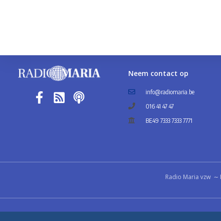
Neem contact op
info@radiomaria.be
016 41 47 47
BE49 7333 7333 7771
Radio Maria vzw ∼ 