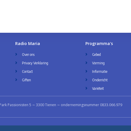
Radio Maria
Programma's
Over ons
Gebed
Privacy Verklaring
Vorming
Contact
Informatie
Giften
Onderricht
Variëteit
Park Passionisten 5 ∼ 3300 Tienen ∼ ondernemingsnummer 0833.066.979