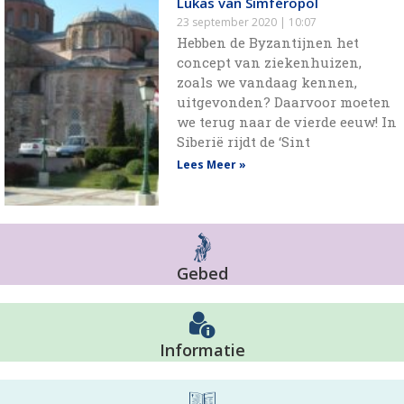
Lukas van Simféropol
23 september 2020
10:07
Hebben de Byzantijnen het
concept van ziekenhuizen,
zoals we vandaag kennen,
uitgevonden? Daarvoor moeten
we terug naar de vierde eeuw! In
Siberië rijdt de ‘Sint
Lees Meer »
Gebed
Informatie