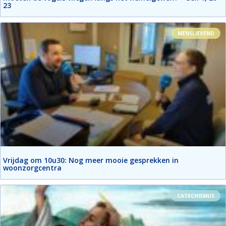
23
MENSLIEVEND
Vrijdag om 10u30: Nog meer mooie gesprekken in
woonzorgcentra
CATECHISMUS