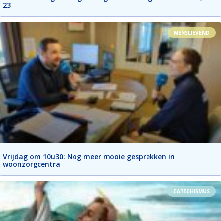
23
MENSLIEVEND
Vrijdag om 10u30: Nog meer mooie gesprekken in
woonzorgcentra
CATECHISMUS