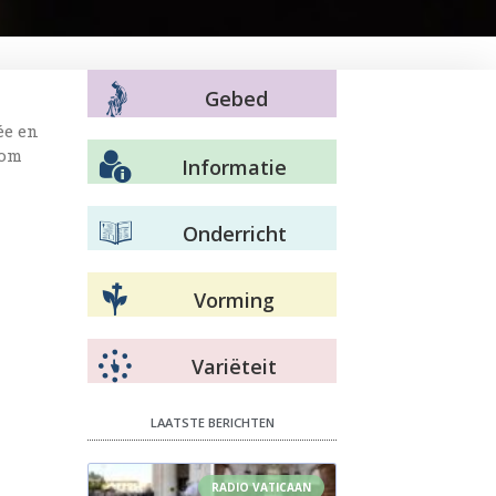
Gebed
ée en
rom
Informatie
Onderricht
Vorming
Variëteit
LAATSTE BERICHTEN
RADIO VATICAAN