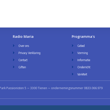
Radio Maria
Programma's
Over ons
Gebed
Privacy Verklaring
Vorming
Contact
Informatie
Giften
Onderricht
Variëteit
Park Passionisten 5 ∼ 3300 Tienen ∼ ondernemingsnummer 0833.066.979