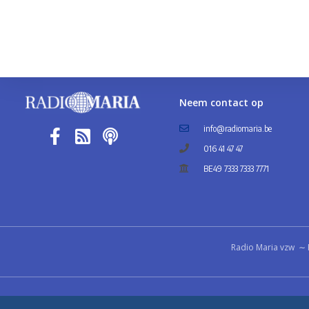
Neem contact op
info@radiomaria.be
016 41 47 47
BE49 7333 7333 7771
Radio Maria vzw ∼ 