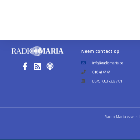
Neem contact op
info@radiomaria.be
016 41 47 47
BE49 7333 7333 7771
Radio Maria vzw ∼ 