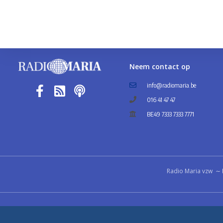
Neem contact op
info@radiomaria.be
016 41 47 47
BE49 7333 7333 7771
Radio Maria vzw ∼ 