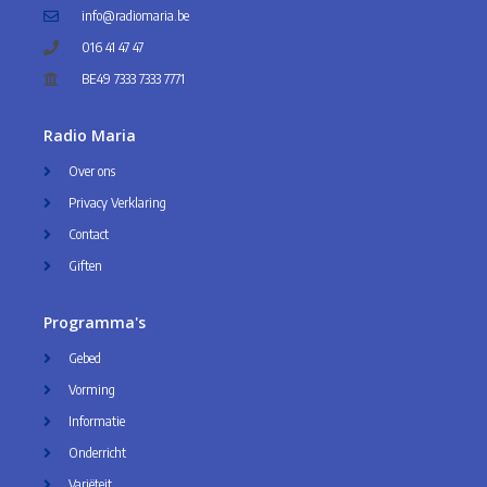
info@radiomaria.be
016 41 47 47
BE49 7333 7333 7771
Radio Maria
Over ons
Privacy Verklaring
Contact
Giften
Programma's
Gebed
Vorming
Informatie
Onderricht
Variëteit