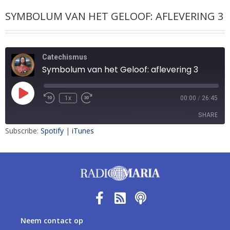
SYMBOLUM VAN HET GELOOF: AFLEVERING 3
Catechismus
Symbolum van het Geloof: aflevering 3
1x
00:00
/
26:45
SHARE
Subscribe:
Spotify
|
iTunes
SHARE
LINK
EMBED
Neem contact op