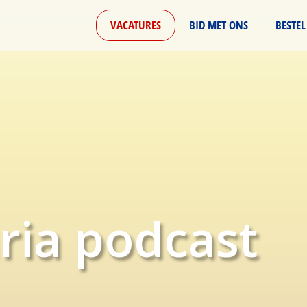
VACATURES
BID MET ONS
BESTEL
ria podcast