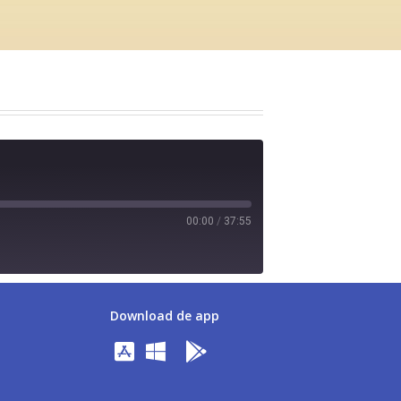
00:00
/
37:55
Download de app