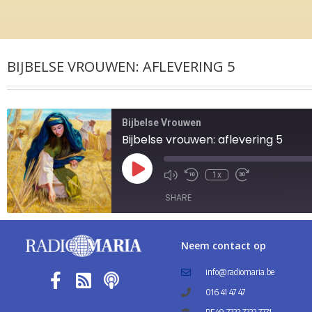
BIJBELSE VROUWEN: AFLEVERING 5
Bijbelse Vrouwen
Bijbelse vrouwen: aflevering 5
1x
SHARE
SHARE
Neem contact op
LINK
info@radiomaria.be
016 41 47 47
EMBED